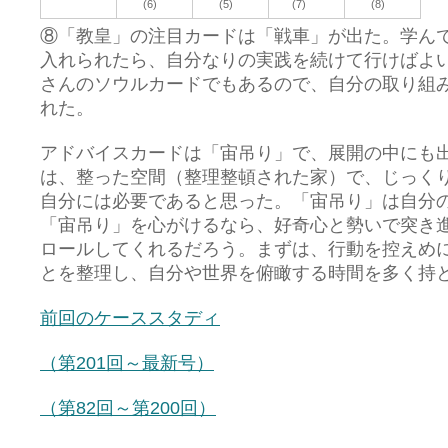
(6)
(5)
(7)
(8)
⑧「教皇」の注目カードは「戦車」が出た。学ん
入れられたら、自分なりの実践を続けて行けばよ
さんのソウルカードでもあるので、自分の取り組
れた。
アドバイスカードは「宙吊り」で、展開の中にも
は、整った空間（整理整頓された家）で、じっく
自分には必要であると思った。「宙吊り」は自分
「宙吊り」を心がけるなら、好奇心と勢いで突き
ロールしてくれるだろう。まずは、行動を控えめ
とを整理し、自分や世界を俯瞰する時間を多く持
前回のケーススタディ
（第201回～最新号）
（第82回～第200回）