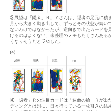
③展望は「隠者」Ｒ。Ｙさんは、隠者の足元に積ま
月から大きく動き出して、ずっとその状態が続い
ないわけではなかったが、逆向きで出たカードを
けるのはよくない、未整理のメモもたくさんある
くなりそうだと反省した。
(4)
経緯
現状
展望
(4)
④「隠者」Ｒの注目カードは「運命の輪」Ｒが出
ディングとは別に、日々行っている一枚引きの結