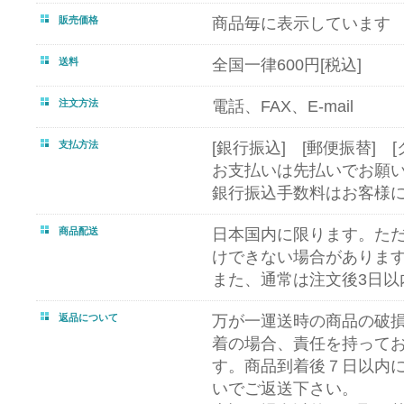
販売価格
商品毎に表示しています
送料
全国一律600円[税込]
注文方法
電話、FAX、E-mail
支払方法
[銀行振込] [郵便振替] 
お支払いは先払いでお願
銀行振込手数料はお客様
商品配送
日本国内に限ります。た
けできない場合がありま
また、通常は注文後3日以
返品について
万が一運送時の商品の破
着の場合、責任を持って
す。商品到着後７日以内
いでご返送下さい。