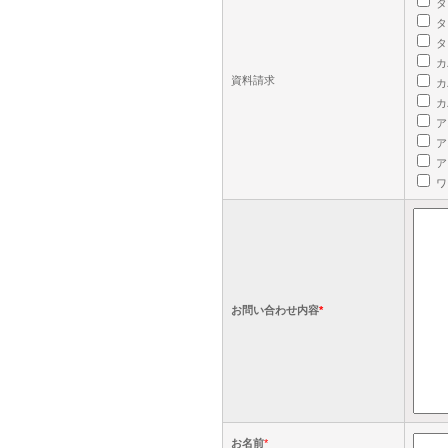
タ
タ
タ
カ
資料請求
カ
カ
ア
ア
ア
ワ
お問い合わせ内容
*
お名前
*