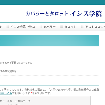
は
イシス学院で学ぶ
カバラー
タロット
アストロロジ
求
524-8829（平日 10:00～18:00）
524-8879(随時）
にて承っております。資料請求の場合は、「お問い合わせ内容」欄に郵便番号とご住所
お申し込み
でお願いします
*
は必須項目です。
ロット初級：仕事師コース