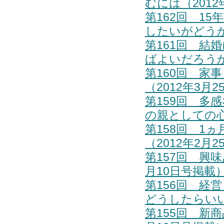
むには（2012
第162回 1
したいがどうか
第161回 結
ばよいだろうか
第160回 家
（2012年3月
第159回 多
の親としての心
第158回 1
（2012年2月
第157回 興
月10日号掲載
第156回 経
どうしたらいい
第155回 新