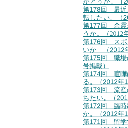
かどうか。（20
第178回 最
転したい。（20
第177回
余震
うか。（2012
第176回 ス
いか （2012
第175回 職
号掲載
）
第174回 喧
る。（2012年
第173回 流
ちたい。（
20
第172回 臨
か。（
2012年
第171回 留