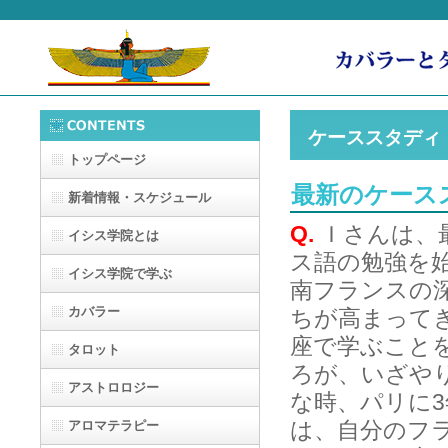
ケーススタディ
トップページ
最新のケー
新着情報・スケジュール
Q.
Ｉさんは、
イシス学院とは
ス語の勉強を
イシス学院で学ぶ
南フランスの
カバラー
ちが高まって
座で学ぶこと
タロット
ろが、いざや
アストロロジー
な時、パリに
は、自分のフ
アロマテラピー