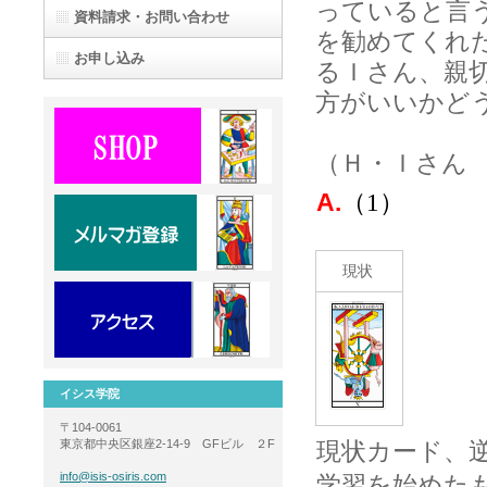
っていると言
資料請求・お問い合わせ
を勧めてくれ
お申し込み
るＩさん、親
方がいいかど
（Ｈ・Ｉさん 
A.
（1）
現状
イシス学院
〒104-0061
現状カード、
東京都中央区銀座2-14-9 GFビル ２F
学習を始めた
info@isis-osiris.com