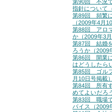
第90回 不
指針について（2
第89回 頻
（2009年4月
第88回 ア
か（2009年3
第87回 結
ろうか（2009
第86回 開
はどうしたらい
第85回 ゴル
月10日号掲載
第84回 所
めてよいだろう
第83回 職
バイス（2009