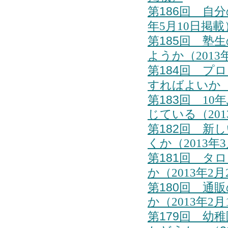
第186回
自分
年5月10日掲載
第185回
塾生
ようか（2013
第184回
プロ
すればよいか（2
第183回
10
じている（201
第182回
新し
くか（2013年
第181回
タロ
か（2013年2
第180回
通販
か（2013年2
第179回 幼