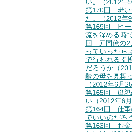
い。（
2012
第170回 老
た。
（
2012
第169回 ヒ
流を深める時で
回 元同僚の
っていったらよ
で行われる提
だろうか（201
齢の母を見舞
（2012年6月
第165回 母
い（2012年6
第164回 仕
でいいのだろう
第163回 お