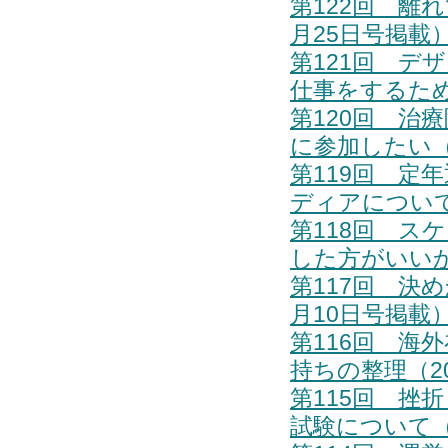
第122回 離
月25日号掲載
第121回 デ
仕事をするため
第120回 治
に参加したい（
第119回 定
ディアについて
第118回 ス
した方がいいか
第117回 決
月10日号掲載
第116回 海
持ちの整理（20
第115回 挫
試験について（